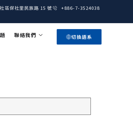
社區保社里民族路 15 號
+886-7-3524038
題
聯絡我們
切換語系