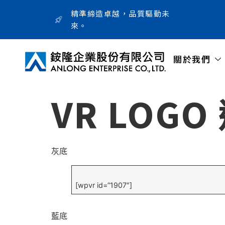
精準締造卓越，品質驅動未
來。
關於我們
VR LOGO
灰底
[wpvr id=”1907″]
藍底