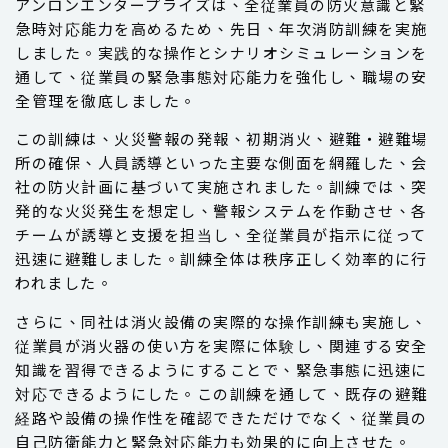
アンロンエンタープライズは、全従業員の防火意識と緊
急時対応能力を高めるため、先日、年次消防訓練を実施
しました。実践的な操作とシナリオシミュレーションを
通して、従業員の緊急事態対応能力を強化し、職場の安
全管理を徹底しました。
この訓練は、火災警報の発報、初期消火、避難・避難場
所の確保、人員誘導といった主要な側面を網羅した、会
社の防火計画に基づいて実施されました。訓練では、突
発的な火災発生を想定し、警報システムを作動させ、各
チームが誘導と支援を担当し、全従業員が指示に従って
迅速に避難しました。訓練全体は秩序正しく効率的に行
われました。
さらに、同社は消火設備の実際的な操作訓練も実施し、
従業員が消火器の使い方を実際に体験し、関連する安全
知識を習得できるようにすることで、緊急事態に迅速に
対応できるようにした。この訓練を通して、既存の避難
経路や設備の操作性を確認できただけでなく、従業員の
自己防衛能力と緊急対応能力も効果的に向上させた。